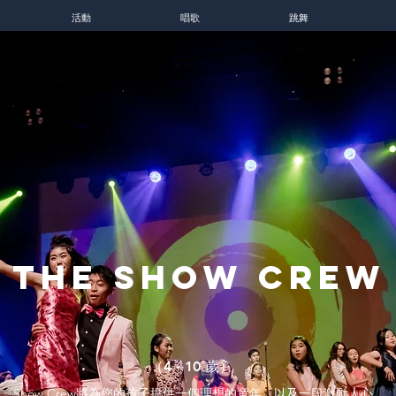
活動
唱歌
跳舞
The show crew
（4 - 10 歲）
​
Show Crew將為您的孩子提供一個理想的童年，以及一段激動人心