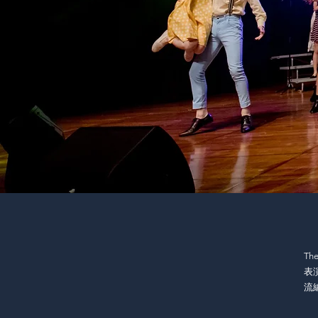
Th
表
流